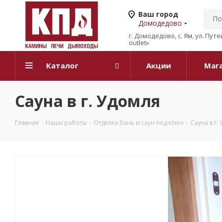
Ваш город
Домодедово
г. Домодедово, с. Ям, ул. Пут
outlet»
Каталог
Акции
Маг
Сауна в г. Удомля
Главная
-
Наши работы
-
Отделка бань и саун под ключ
-
Сауна в г.