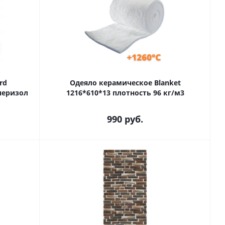
rd
Одеяло керамическое Blanket
уперизол
1216*610*13 плотность 96 кг/м3
990
руб.