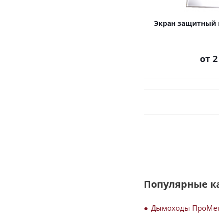
Экран защитный н
от
2
Популярные к
Дымоходы ПроМе