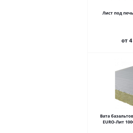
Лист под печ
от
4
Вата базальто
EURO-Лит 100