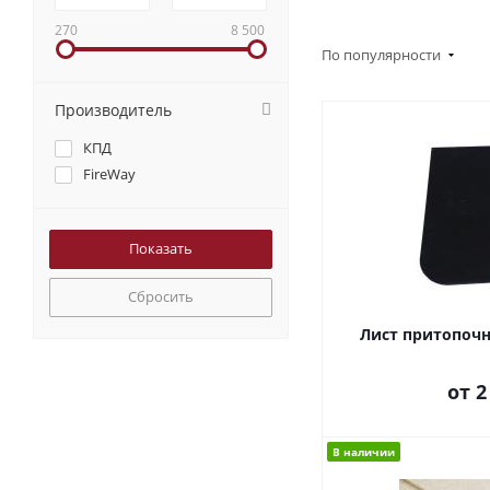
270
8 500
По популярности
Производитель
КПД
FireWay
Сбросить
Лист притопоч
от
2
В наличии