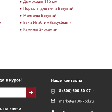
Дымоходы 115 мм
Порталы для печи Везувий
Мангалы Везувий
р
Баки ИзиСтим (Easysteam)
Камины Экокамин
да в курсе!
Наши контакты
8 (800) 600-50-07
market@100-kpd.ru
ь на связи