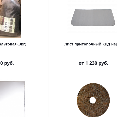
Вата базальтовая (3кг)
Лист притопочный КПД не
30
руб.
от
1 230 руб.