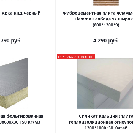
ь Арка КПД черный
Фиброцементная плита Фламм
Flamma Слобода 97 широк
(800*1200*9)
 790 руб.
4 290
руб.
ПОД ЗАКАЗ ОТ 10-ти ШТ
вая фольгированная
Силикат кальция (плит
0х600х30 150 кг/м3
теплоизоляционная огнеупо
1200*1000*30 Китай