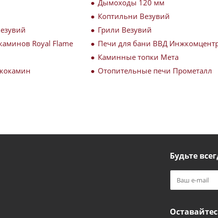
Дымоходы 120 мм
Коптильни Везувий
Везувий
Грили Везувий
каминов Royal Flame
Печи для бани ВВД Инжкомцент
Каминные топки Мета
Экокамин
Отопительные печи Прометалл
Будьте всег
Оставайтес