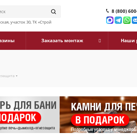
8 (800) 600
йская, участок 30, ТК «Строй
азины
Заказать монтаж
Наши 
езащита