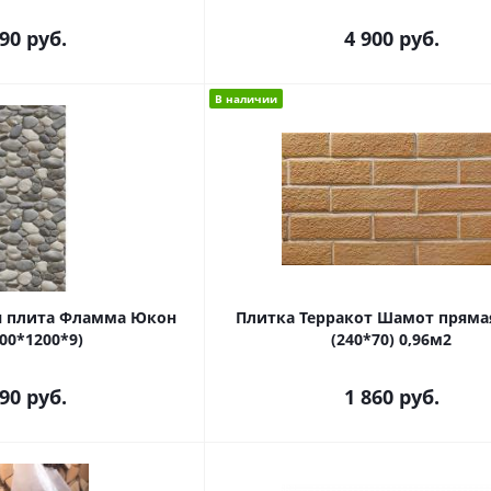
290
руб.
4 900
руб.
В наличии
 плита Фламма Юкон
Плитка Терракот Шамот пряма
800*1200*9)
(240*70) 0,96м2
290
руб.
1 860
руб.