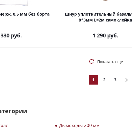
ерж. 0,5 мм без борта
Шнур уплотнительный базал
8*3мм L=2м самоклейка
 330 руб.
1 290
руб.
Показать еще
1
2
3
атегории
талл
Дымоходы 200 мм