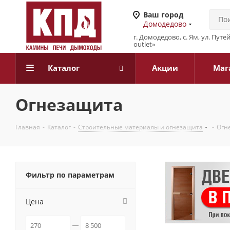
Ваш город
Домодедово
г. Домодедово, с. Ям, ул. Путе
outlet»
Каталог
Акции
Маг
Огнезащита
Главная
-
Каталог
-
Строительные материалы и огнезащита
-
Огн
Фильтр по параметрам
Цена