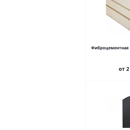
Фиброцементная 
от
2