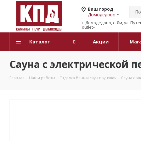
Ваш город
Домодедово
г. Домодедово, с. Ям, ул. Пут
outlet»
Каталог
Акции
Маг
Сауна с электрической 
Главная
-
Наши работы
-
Отделка бань и саун под ключ
-
Сауна с э