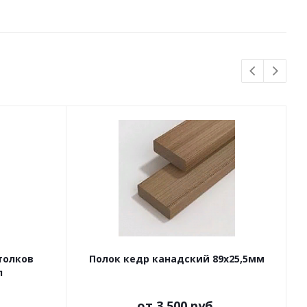
В н
толков
Полок кедр канадский 89х25,5мм
л
от
3 500 руб.