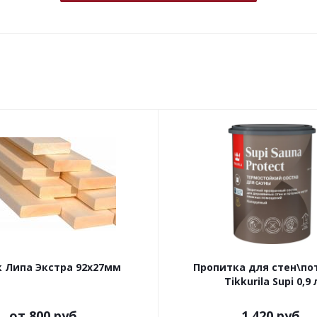
 Липа Экстра 92х27мм
Пропитка для стен\по
Tikkurila Supi 0,9 
от
800 руб.
1 420
руб.