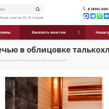
8 (800) 600
ейская, участок 30, ТК «Строй
азины
Заказать монтаж
Наши 
печью в облицовке талькох
лектрической печью в облицовке талькохлорит