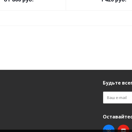
а
Будьте всег
Оставайтес