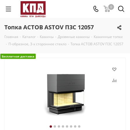
0
Топка АСТОВ ASTOV П3С 12057
Главная
-
Каталог
-
Камины
-
Дровяные камины
-
Каминные топки
-
П-образное, 3-х стороннее стекло
-
Топка АСТОВ ASTOV П3С 12057
Бесплатная доставка