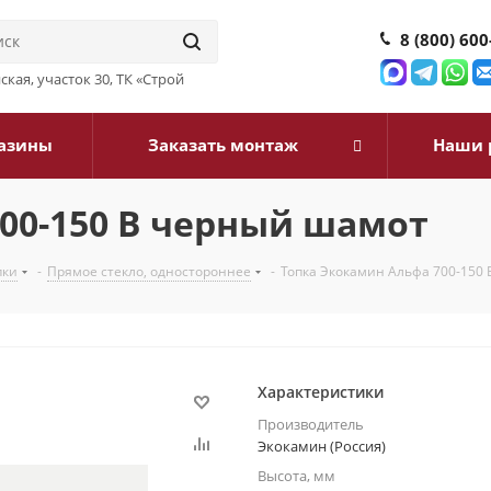
8 (800) 600
йская, участок 30, ТК «Строй
азины
Заказать монтаж
Наши 
00-150 В черный шамот
пки
-
Прямое стекло, одностороннее
-
Топка Экокамин Альфа 700-150
Характеристики
Производитель
Экокамин (Россия)
Высота, мм