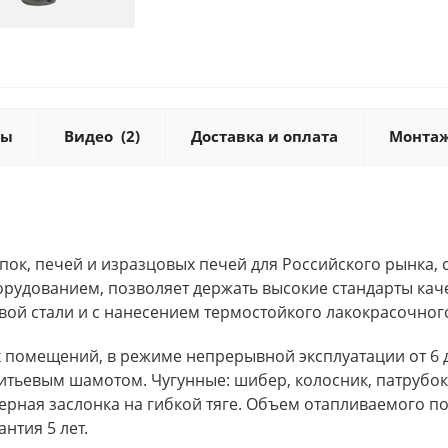
ты
Видео
(2)
Доставка и оплата
Монта
ок, печей и изразцовых печей для Российского рынка, 
дованием, позволяет держать высокие стандарты каче
вой стали и с нанесением термостойкого лакокрасочно
 помещений, в режиме непрерывной эксплуатации от 6 д
тьевым шамотом. Чугунные: шибер, колосник, патрубок.
берная заслонка на гибкой тяге. Объем отапливаемого п
нтия 5 лет.