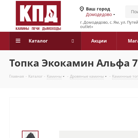
Ваш город
Домодедово
г. Домодедово, с. Ям, ул. Путе
outlet»
Каталог
Акции
Маг
Топка Экокамин Альфа 7
Главная
-
Каталог
-
Камины
-
Дровяные камины
-
Каминные то