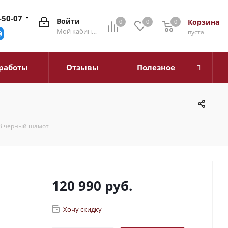
-50-07
Войти
Корзина
0
0
0
0
Мой кабинет
пуста
работы
Отзывы
Полезное
 В черный шамот
120 990
руб.
Хочу скидку