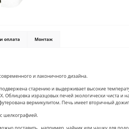
и оплата
Монтаж
н современного и лаконичного дизайна.
е подвержена старению и выдерживает высокие темпера
X. Облицовка изразцовых печей экологически чиста и на
футерована вермикулитом. Печь имеет вторичный дожиг 
с шелкографией.
 можно поставить , например, чайник или чашку для по