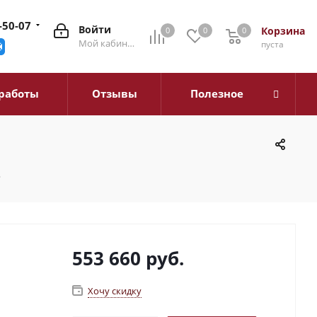
-50-07
Войти
Корзина
0
0
0
0
Мой кабинет
пуста
работы
Отзывы
Полезное
ь
553 660
руб.
Хочу скидку