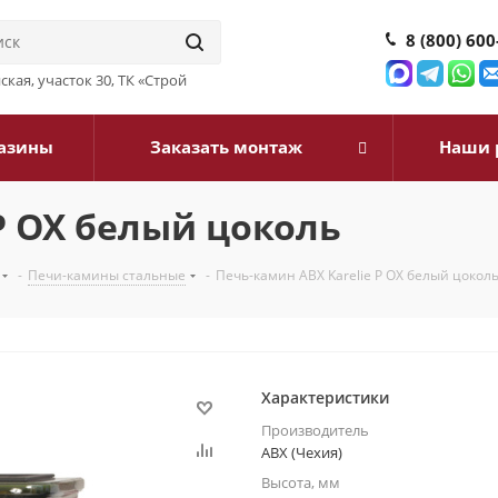
8 (800) 600
йская, участок 30, ТК «Строй
азины
Заказать монтаж
Наши 
P OX белый цоколь
-
Печи-камины стальные
-
Печь-камин ABX Karelie P OX белый цокол
Характеристики
Производитель
ABX (Чехия)
Высота, мм