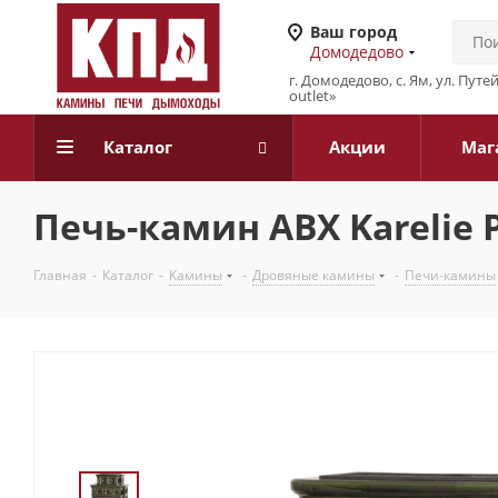
Ваш город
Домодедово
г. Домодедово, с. Ям, ул. Путе
outlet»
Каталог
Акции
Маг
Печь-камин ABX Karelie 
Главная
-
Каталог
-
Камины
-
Дровяные камины
-
Печи-камины