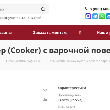
8 (800) 600
йская, участок 30, ТК «Строй
азины
Заказать монтаж
Наши 
р (Cooker) c варочной по
-
Печи-камины чугунные
-
Печь-камин Fireway Кукер (Cooker) c варо
Характеристики
Производитель
Fireway (Россия)
Высота, мм