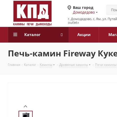
Ваш город
Домодедово
г. Домодедово, с. Ям, ул. Путе
outlet»
Каталог
Акции
Маг
Печь-камин Fireway Куке
Главная
-
Каталог
-
Камины
-
Дровяные камины
-
Печи-камины