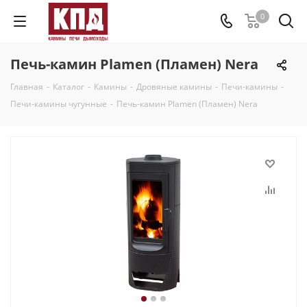
0
Печь-камин Plamen (Пламен) Nera
Главная
-
Каталог
-
Камины
-
Дровяные камины
-
Печи-камины
-
Печи-камины чугунные
-
Печь-камин Plamen (Пламен) Nera