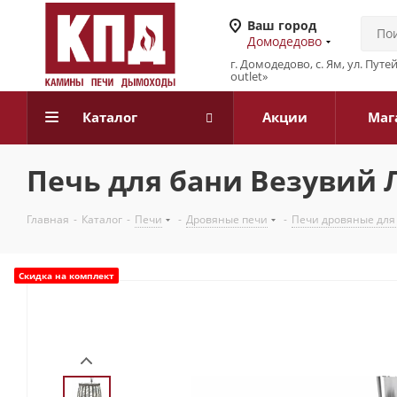
Ваш город
Домодедово
г. Домодедово, с. Ям, ул. Путе
outlet»
Каталог
Акции
Маг
Печь для бани Везувий Л
Главная
-
Каталог
-
Печи
-
Дровяные печи
-
Печи дровяные для
Скидка на комплект