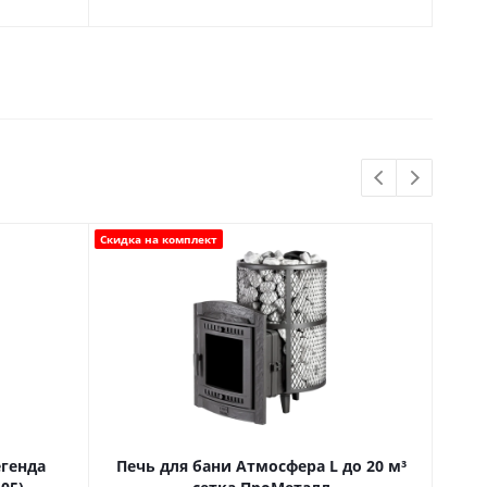
Скидка на комплект
Новинк
егенда
Печь для бани Атмосфера L до 20 м³
Пе