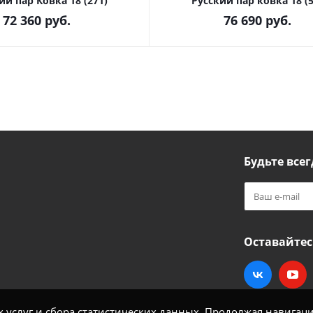
ий пар Ковка 18 (271)
Русский пар ковка 18 (5
72 360
руб.
76 690
руб.
Будьте всег
Оставайтес
услуг и сбора статистических данных. Продолжая навигацию