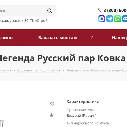
8 (800) 600
йская, участок 30, ТК «Строй
азины
Заказать монтаж
Наши 
егенда Русский пар Ковка 
 бани
-
Чугунные печи для бани
-
Печь для бани Везувий Легенда Русс
Характеристики
Производитель
Везувий (Россия)
Тип наружного корпуса