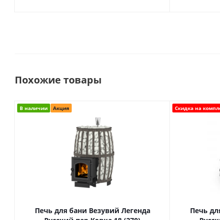
Похожие товары
В наличии
Акция
Скидка на компл
Печь для бани Везувий Легенда
Печь дл