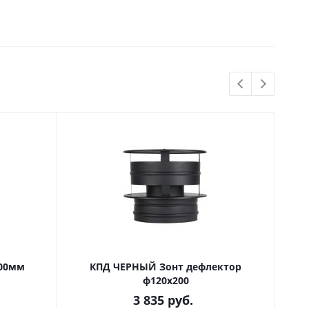
В нали
00мм
КПД ЧЕРНЫЙ Зонт дефлектор
Ф
ф120х200
3 835
руб.