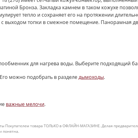
а 18 (270) имеет сетчатый кожух-конвектор, выполненны
атиной Бронза. Закладка камнем в таком кожухе позвол
умулирует тепло и сохраняет его на протяжении длитель
 с выходом топки в смежное помещение. Панорамная дв
плообменник для нагрева воды. Выберите подходящий ба
Его можно подобрать в разделе
дымоходы
.
ие
важные мелочи
.
ты Покупателем товара ТОЛЬКО в ОФЛАЙН-МАГАЗИНЕ. Делая предварительны
 и понятна.