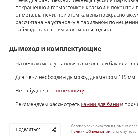
Печь для бани Везувий Легенда Русский пар Ковк
покрашенной термостойкой краской и покрытой п
от металла печи, при этом камень прекрасно акк
рассчитана на установку в парильном помещении
наблюдать за огнем из комнаты отдыха.
Дымоход и комплектующие
На печь можно установить емкостной бак или те
Для печи необходим дымоход диаметром 115 мм. 
Не забудьте про
огнезащиту
.
Рекомендуем рассмотреть
камни для бани
и проч
Договор заключается в момент опла
Поделиться
Политикой компании
, она ему ясна