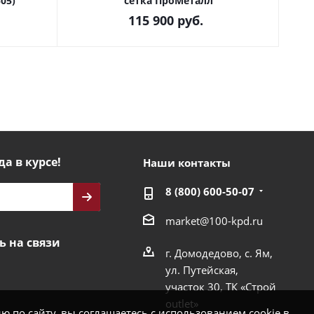
05)
сетка ПроМеталл
115 900
руб.
да в курсе!
Наши контакты
8 (800) 600-50-07
market@100-kpd.ru
ь на связи
г. Домодедово, с. Ям,
ул. Путейская,
участок 30, ТК «Строй
outlet»
 по сайту, вы соглашаетесь с использованием cookie в