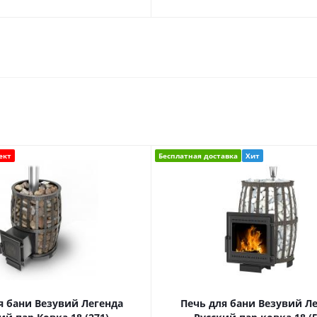
ект
Бесплатная доставка
Хит
я бани Везувий Легенда
Печь для бани Везувий Л