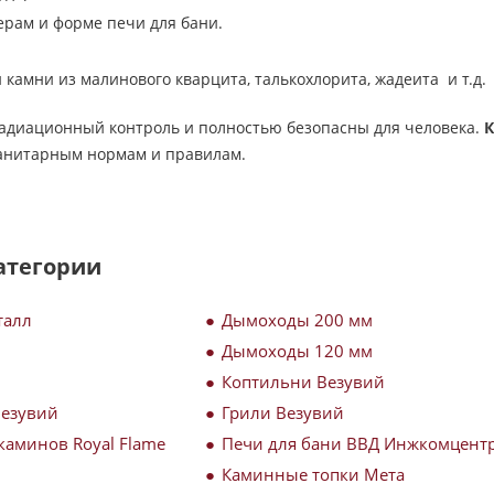
ерам и форме печи для бани.
 камни из малинового кварцита, талькохлорита, жадеита и т.д.
радиационный контроль и полностью безопасны для человека.
К
санитарным нормам и правилам.
атегории
талл
Дымоходы 200 мм
Дымоходы 120 мм
Коптильни Везувий
Везувий
Грили Везувий
каминов Royal Flame
Печи для бани ВВД Инжкомцент
Каминные топки Мета