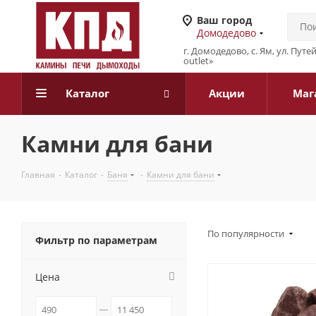
Ваш город
Домодедово
г. Домодедово, с. Ям, ул. Путе
outlet»
Каталог
Акции
Маг
Камни для бани
Главная
-
Каталог
-
Баня
-
Камни для бани
По популярности
Фильтр по параметрам
Цена