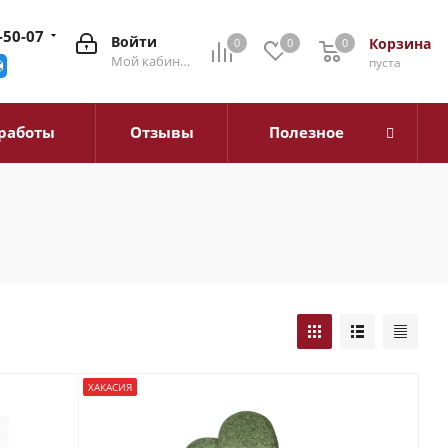
-50-07
Войти
Корзина
0
0
0
0
Мой кабинет
пуста
работы
Отзывы
Полезное
ХАКАСИЯ