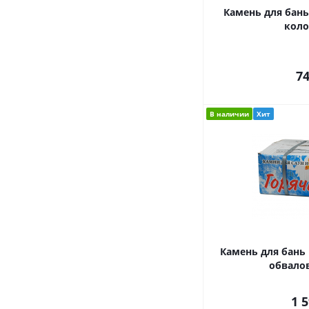
Камень для бань
коло
7
В наличии
Хит
Камень для бань
обвало
1 