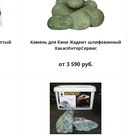
лотый
Камень для бани Жадеит шлифованный
ХакасИнтерСервис
от
3 590 руб.