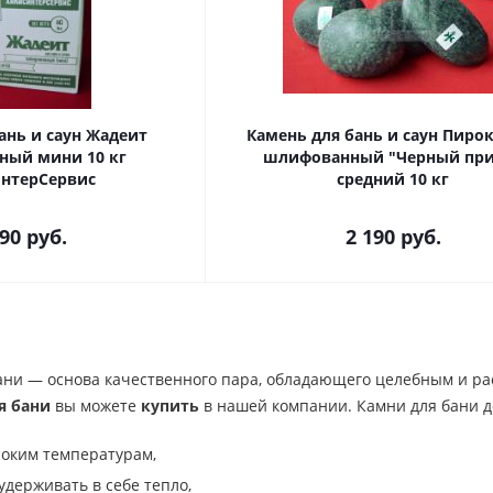
ань и саун Жадеит
Камень для бань и саун Пиро
ый мини 10 кг
шлифованный "Черный пр
нтерСервис
средний 10 кг
690
руб.
2 190
руб.
ани — основа качественного пара, обладающего целебным и ра
я бани
вы можете
купить
в нашей компании. Камни для бани 
соким температурам,
удерживать в себе тепло,