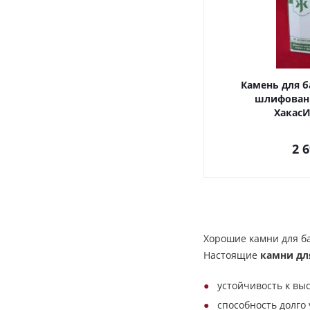
Камень для б
шлифованн
ХакасИ
2 
Хорошие камни для б
Настоящие
камни дл
устойчивость к вы
способность долго 