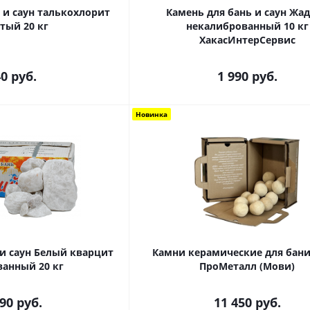
 и саун талькохлорит
Камень для бань и саун Жа
тый 20 кг
некалиброванный 10 кг
ХакасИнтерСервис
40
руб.
1 990
руб.
Новинка
 и саун Белый кварцит
Камни керамические для бани 
ванный 20 кг
ПроМеталл (Мови)
590
руб.
11 450
руб.