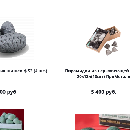
ых шишек ф 53 (4 шт.)
Пирамидки из нержавеющей 
20х13л(10шт) ПроМетал
100
руб.
5 400
руб.